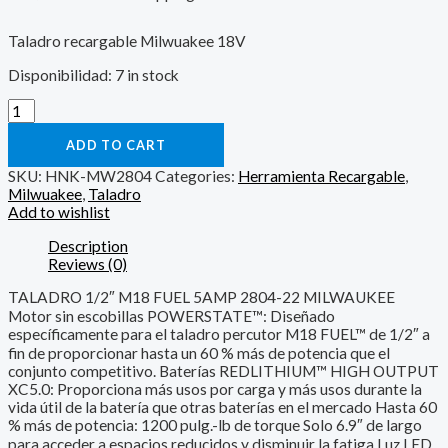
Taladro recargable Milwuakee 18V
Disponibilidad:
7 in stock
ADD TO CART
SKU:
HNK-MW2804
Categories:
Herramienta Recargable
,
Milwuakee
,
Taladro
Add to wishlist
Description
Reviews (0)
TALADRO 1/2″ M18 FUEL 5AMP 2804-22 MILWAUKEE
Motor sin escobillas POWERSTATE™: Diseñado
específicamente para el taladro percutor M18 FUEL™ de 1/2″ a
fin de proporcionar hasta un 60 % más de potencia que el
conjunto competitivo. Baterías REDLITHIUM™ HIGH OUTPUT
XC5.0: Proporciona más usos por carga y más usos durante la
vida útil de la batería que otras baterías en el mercado Hasta 60
% más de potencia: 1200 pulg.-lb de torque Solo 6.9″ de largo
para acceder a espacios reducidos y disminuir la fatiga Luz LED