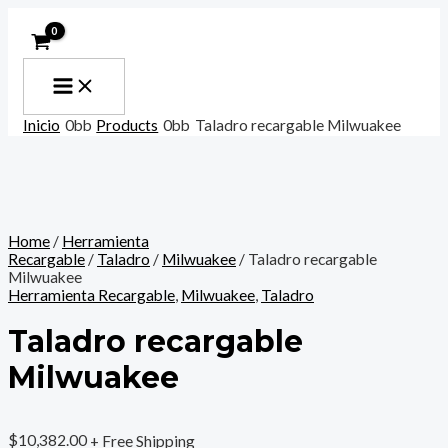
MAIN
Ir
Taladro
MENU
al
recargable
contenido
Milwuakee
quantity
Inicio
Products
Taladro recargable Milwuakee
Home
/
Herramienta
Recargable
/
Taladro
/
Milwuakee
/ Taladro recargable
Milwuakee
Herramienta Recargable
,
Milwuakee
,
Taladro
Taladro recargable
Milwuakee
$
10,382.00
+ Free Shipping