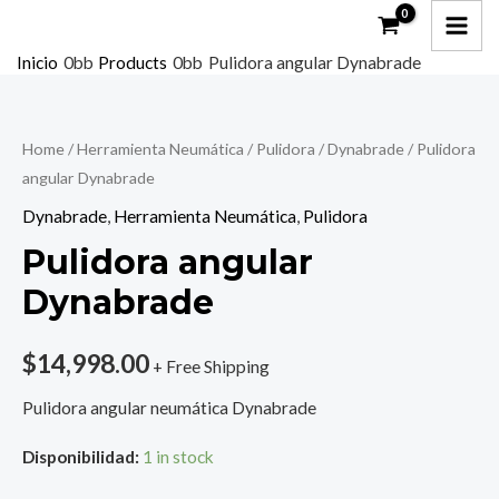
Ir
MAI
al
ME
Inicio
Products
Pulidora angular Dynabrade
contenido
Pulidora
angular
Home
/
Herramienta Neumática
/
Pulidora
/
Dynabrade
/ Pulidora
Dynabrade
angular Dynabrade
quantity
Dynabrade
,
Herramienta Neumática
,
Pulidora
Pulidora angular
Dynabrade
$
14,998.00
+ Free Shipping
Pulidora angular neumática Dynabrade
Disponibilidad:
1 in stock