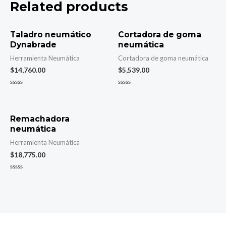
Related products
Taladro neumático
Cortadora de goma
Dynabrade
neumática
Herramienta Neumática
Cortadora de goma neumática
$
14,760.00
$
5,539.00
Rated
Rated
0
0
out
out
of
of
5
5
Remachadora
neumática
Herramienta Neumática
$
18,775.00
Rated
0
out
of
5