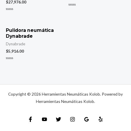
$
27,976.00
Rated
0
Rated
out
0
of
out
5
of
5
Pulidora neumática
Dynabrade
Dynabrade
$
5,916.00
Rated
0
out
of
5
Copyright © 2026 Herramientas Neumáticas Kolob. Powered by
Herramientas Neumáticas Kolob.