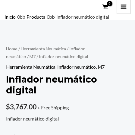
Ir
MAI
al
ME
Inicio
Products
Inflador neumático digital
contenido
Inflador
neumático
digital
Home
/
Herramienta Neumática
/
Inflador
quantity
neumático
/
M7
/ Inflador neumático digital
Herramienta Neumática
,
Inflador neumático
,
M7
Inflador neumático
digital
$
3,767.00
+ Free Shipping
Inflador neumático digital