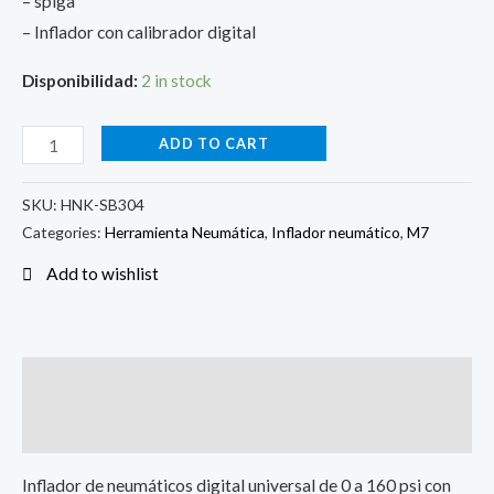
– spiga
– Inflador con calibrador digital
Disponibilidad:
2 in stock
ADD TO CART
SKU:
HNK-SB304
Categories:
Herramienta Neumática
,
Inflador neumático
,
M7
Add to wishlist
Description
Reviews (0)
Inflador de neumáticos digital universal de 0 a 160 psi con