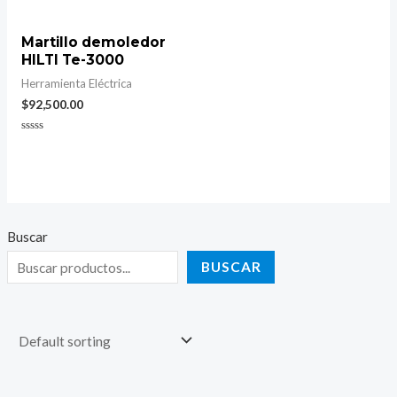
of
0
5
out
of
5
Martillo demoledor
HILTI Te-3000
Herramienta Eléctrica
$
92,500.00
Rated
0
out
of
5
Buscar
BUSCAR