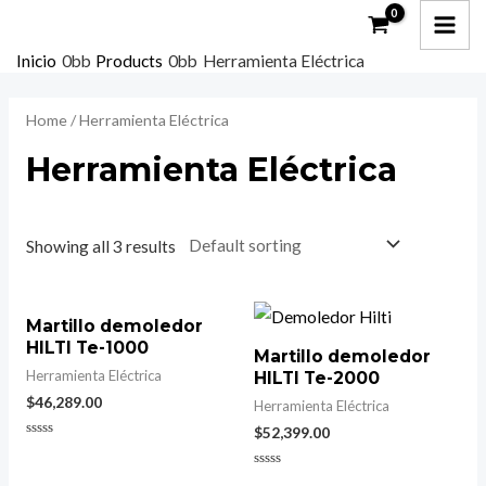
Ir
MAI
M
M
al
i
a
ME
Inicio
Products
Herramienta Eléctrica
contenido
n
x
Home
/ Herramienta Eléctrica
p
p
r
r
Herramienta Eléctrica
i
i
c
c
Showing all 3 results
e
e
Martillo demoledor
HILTI Te-1000
Martillo demoledor
Herramienta Eléctrica
HILTI Te-2000
$
46,289.00
Herramienta Eléctrica
$
52,399.00
Rated
0
out
Rated